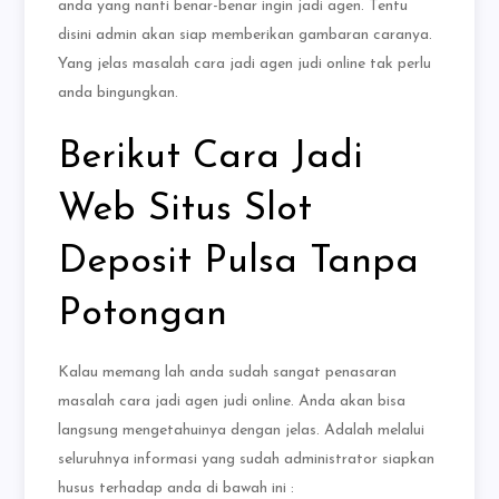
anda yang nanti benar-benar ingin jadi agen. Tentu
disini admin akan siap memberikan gambaran caranya.
Yang jelas masalah cara jadi agen judi online tak perlu
anda bingungkan.
Berikut Cara Jadi
Web Situs Slot
Deposit Pulsa Tanpa
Potongan
Kalau memang lah anda sudah sangat penasaran
masalah cara jadi agen judi online. Anda akan bisa
langsung mengetahuinya dengan jelas. Adalah melalui
seluruhnya informasi yang sudah administrator siapkan
husus terhadap anda di bawah ini :