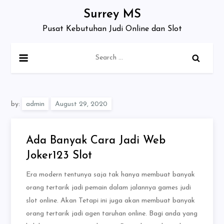
Skip
Surrey MS
to
Pusat Kebutuhan Judi Online dan Slot
content
Search
for:
by:
admin
Ada Banyak Cara Jadi Web
Joker123 Slot
Era modern tentunya saja tak hanya membuat banyak
orang tertarik jadi pemain dalam jalannya games judi
slot online. Akan Tetapi ini juga akan membuat banyak
orang tertarik jadi agen taruhan online. Bagi anda yang