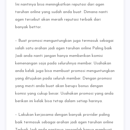
Ini nantinya bisa meningkatkan reputasi dari agen
taruhan online yang sudah anda buat. Dimana nanti
agen tersebut akan meraih reputasi terbaik dari
banyak bettor.
– Buat promosi menguntungkan juga termasuk sebagai
salah satu arahan jadi agen taruhan online Paling baik
Jadi anda nanti jangan hanya memberikan komisi
kemenangan saja pada seluruhnya member. Usahakan
anda kelak juga bisa membuat promosi menguntungkan
yang ditujukan pada seluruh member. Dengan promosi
yang mesti anda buat akan berups bonus dengan
komisi yang cukup besar. Usahakan promosi yang anda
berikan ini kelak bisa tetap dalam setiap harinya.
– Lakukan kerjasama dengan banyak provider paling
baik termasuk sebagai arahan jadi agen taruhan online
Terbaik Jadi anda nantinya janganlah hanya membuat