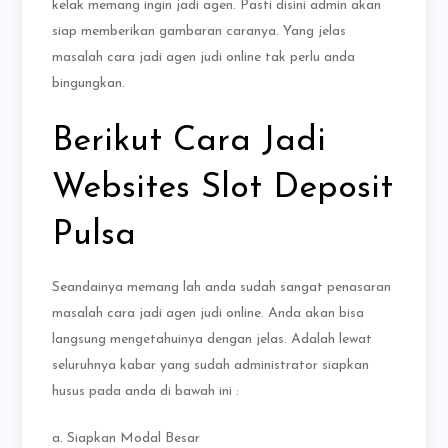
kelak memang ingin jadi agen. Pasti disini admin akan
siap memberikan gambaran caranya. Yang jelas
masalah cara jadi agen judi online tak perlu anda
bingungkan.
Berikut Cara Jadi
Websites Slot Deposit
Pulsa
Seandainya memang lah anda sudah sangat penasaran
masalah cara jadi agen judi online. Anda akan bisa
langsung mengetahuinya dengan jelas. Adalah lewat
seluruhnya kabar yang sudah administrator siapkan
husus pada anda di bawah ini :
a. Siapkan Modal Besar