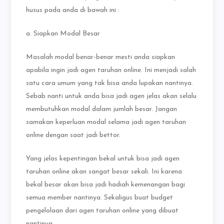
husus pada anda di bawah ini :
a. Siapkan Modal Besar
Masalah modal benar-benar mesti anda siapkan
apabila ingin jadi agen taruhan online. Ini menjadi salah
satu cara umum yang tak bisa anda lupakan nantinya.
Sebab nanti untuk anda bisa jadi agen jelas akan selalu
membutuhkan modal dalam jumlah besar. Jangan
samakan keperluan modal selama jadi agen taruhan
online dengan saat jadi bettor.
Yang jelas kepentingan bekal untuk bisa jadi agen
taruhan online akan sangat besar sekali. Ini karena
bekal besar akan bisa jadi hadiah kemenangan bagi
semua member nantinya. Sekaligus buat budget
pengelolaan dari agen taruhan online yang dibuat
nantinya.