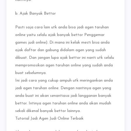
b. Ajak Banyak Bettor
Pasti saja cara lain utk anda bisa jadi agen taruhan
online yaitu selalu ajak banyak bettor Penggemar
games judi online). Di mana ini kelak mesti bisa anda
ajak daftar dan gabung didalam agen yang sudah
dibuat. Dan jangan lupa ajak bettor ini nanti utk selalu
mempromosikan agen taruhan online yang sudah anda
buat sebelumnya.
Ini jadi cara yang cukup ampuh utk meringankan anda
jadi agen taruhan online. Dengan nantinya agen yang
anda buat ini akan senantiasa jadi langganan banyak
bettor. Intinya agen taruhan online anda akan mudah
sekali dikenal banyak bettor lainnya.
Tutorial Jadi Agen Judi Online Terbaik