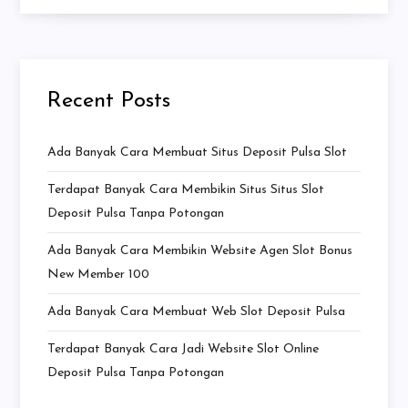
Recent Posts
Ada Banyak Cara Membuat Situs Deposit Pulsa Slot
Terdapat Banyak Cara Membikin Situs Situs Slot
Deposit Pulsa Tanpa Potongan
Ada Banyak Cara Membikin Website Agen Slot Bonus
New Member 100
Ada Banyak Cara Membuat Web Slot Deposit Pulsa
Terdapat Banyak Cara Jadi Website Slot Online
Deposit Pulsa Tanpa Potongan