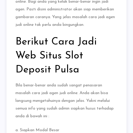
online. Bagi anda yang kelak benar-benar ingin jadi
agen. Pasti disini administrator akan siap memberikan
gambaran caranya. Yang jelas masalah cara jadi agen
judi online tak perlu anda bingungkan.
Berikut Cara Jadi
Web Situs Slot
Deposit Pulsa
Bila benar-benar anda sudah sangat penasaran
masalah cara jadi agen judi online. Anda akan bisa
langsung mengetahuinya dengan jelas. Yakni melalui
semua info yang sudah admin siapkan husus terhadap
anda di bawah ini :
a. Siapkan Modal Besar