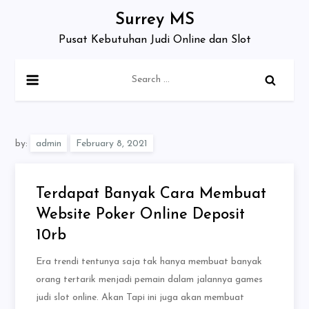
Skip
Surrey MS
to
Pusat Kebutuhan Judi Online dan Slot
content
Search
for:
by:
admin
Terdapat Banyak Cara Membuat
Website Poker Online Deposit
10rb
Era trendi tentunya saja tak hanya membuat banyak
orang tertarik menjadi pemain dalam jalannya games
judi slot online. Akan Tapi ini juga akan membuat