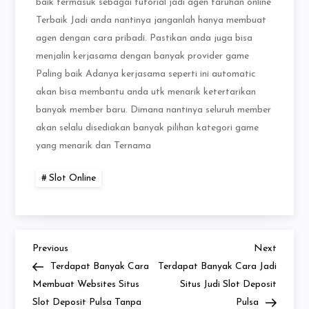
baik termasuk sebagai tutorial jadi agen taruhan online
Terbaik Jadi anda nantinya janganlah hanya membuat
agen dengan cara pribadi. Pastikan anda juga bisa
menjalin kerjasama dengan banyak provider game
Paling baik Adanya kerjasama seperti ini automatic
akan bisa membantu anda utk menarik ketertarikan
banyak member baru. Dimana nantinya seluruh member
akan selalu disediakan banyak pilihan kategori game
yang menarik dan Ternama
Slot Online
Previous
Next
Post
Previous
Next
Post
Post
Terdapat Banyak Cara
Terdapat Banyak Cara Jadi
navigation
Membuat Websites Situs
Situs Judi Slot Deposit
Slot Deposit Pulsa Tanpa
Pulsa