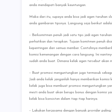
anda mendapati banyak keuntungan.
Maka dari itu, supaya anda bisa jadi agen taruhan slo
anda gambaran tipsnya. Langsung saja berikut adalah
– Berkomitmen penuh jadi satu tips jadi agen taruhan 
perhatikan dan terapkan. Tujuan komitmen penuh disi
kepentingan dari semua member. Contohnya memberi
komisi kemenangan dengan cara langsung. Ini nantiny
sudah anda buat. Dimana kelak agen tersebut akan me
– Buat promosi menguntungkan juga termasuk sebagai 
Jadi anda kelak janganlah hanya memberikan komisi
kelak juga bisa membuat promosi menguntungkan yan
mesti anda buat akan berups bonus dengan komisi ya
kelak bisa konsisten dalam tiap-tiap harinya.
– Lakukan kerjasama dengan banyak provider paling b