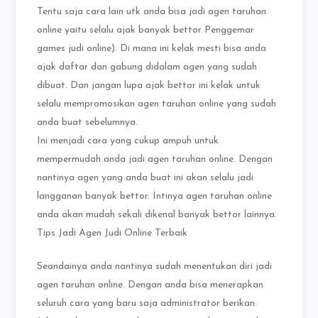
Tentu saja cara lain utk anda bisa jadi agen taruhan
online yaitu selalu ajak banyak bettor Penggemar
games judi online). Di mana ini kelak mesti bisa anda
ajak daftar dan gabung didalam agen yang sudah
dibuat. Dan jangan lupa ajak bettor ini kelak untuk
selalu mempromosikan agen taruhan online yang sudah
anda buat sebelumnya.
Ini menjadi cara yang cukup ampuh untuk
mempermudah anda jadi agen taruhan online. Dengan
nantinya agen yang anda buat ini akan selalu jadi
langganan banyak bettor. Intinya agen taruhan online
anda akan mudah sekali dikenal banyak bettor lainnya.
Tips Jadi Agen Judi Online Terbaik
Seandainya anda nantinya sudah menentukan diri jadi
agen taruhan online. Dengan anda bisa menerapkan
seluruh cara yang baru saja administrator berikan.