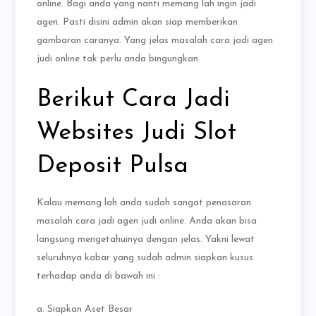
online. Bagi anda yang nanti memang lah ingin jadi
agen. Pasti disini admin akan siap memberikan
gambaran caranya. Yang jelas masalah cara jadi agen
judi online tak perlu anda bingungkan.
Berikut Cara Jadi
Websites Judi Slot
Deposit Pulsa
Kalau memang lah anda sudah sangat penasaran
masalah cara jadi agen judi online. Anda akan bisa
langsung mengetahuinya dengan jelas. Yakni lewat
seluruhnya kabar yang sudah admin siapkan kusus
terhadap anda di bawah ini :
a. Siapkan Aset Besar