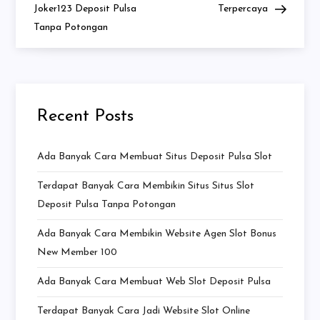
Joker123 Deposit Pulsa
Terpercaya
Tanpa Potongan
Recent Posts
Ada Banyak Cara Membuat Situs Deposit Pulsa Slot
Terdapat Banyak Cara Membikin Situs Situs Slot
Deposit Pulsa Tanpa Potongan
Ada Banyak Cara Membikin Website Agen Slot Bonus
New Member 100
Ada Banyak Cara Membuat Web Slot Deposit Pulsa
Terdapat Banyak Cara Jadi Website Slot Online