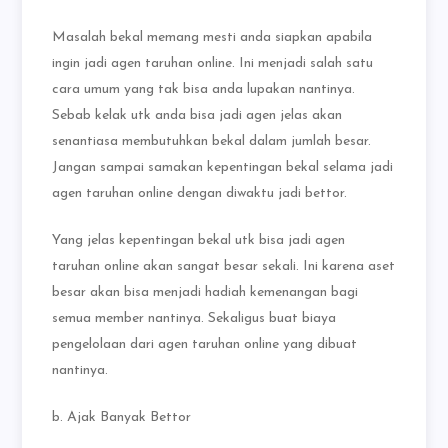
Masalah bekal memang mesti anda siapkan apabila
ingin jadi agen taruhan online. Ini menjadi salah satu
cara umum yang tak bisa anda lupakan nantinya.
Sebab kelak utk anda bisa jadi agen jelas akan
senantiasa membutuhkan bekal dalam jumlah besar.
Jangan sampai samakan kepentingan bekal selama jadi
agen taruhan online dengan diwaktu jadi bettor.
Yang jelas kepentingan bekal utk bisa jadi agen
taruhan online akan sangat besar sekali. Ini karena aset
besar akan bisa menjadi hadiah kemenangan bagi
semua member nantinya. Sekaligus buat biaya
pengelolaan dari agen taruhan online yang dibuat
nantinya.
b. Ajak Banyak Bettor