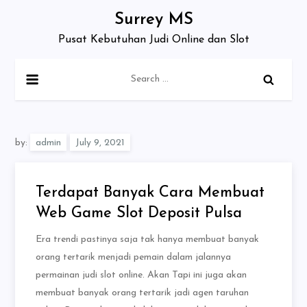
Skip
Surrey MS
to
Pusat Kebutuhan Judi Online dan Slot
content
Search
for:
by:
admin
Terdapat Banyak Cara Membuat
Web Game Slot Deposit Pulsa
Era trendi pastinya saja tak hanya membuat banyak
orang tertarik menjadi pemain dalam jalannya
permainan judi slot online. Akan Tapi ini juga akan
membuat banyak orang tertarik jadi agen taruhan