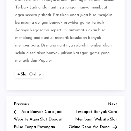
Terbaik Jadi anda nantinya jangan hanya membuat
agen secara pribadi. Pastikan anda juga bisa menjalin
kerjasama dengan banyak provider game Terbaik
Adanya kerjasama seperti ini automatis akan bisa
menolong anda untuk menarik kesukaan banyak
member baru. Di mana nantinya seluruh member akan
selalu disediakan banyak pilihan kategori game yang
menarik dan Populer
Slot Online
Previous
Next
Post
Previous
Next
Post
Post
Ada Banyak Cara Jadi
Terdapat Banyak Cara
navigation
Website Agen Slot Deposit
Membuat Website Slot
Pulsa Tanpa Potongan
Online Depo Via Dana