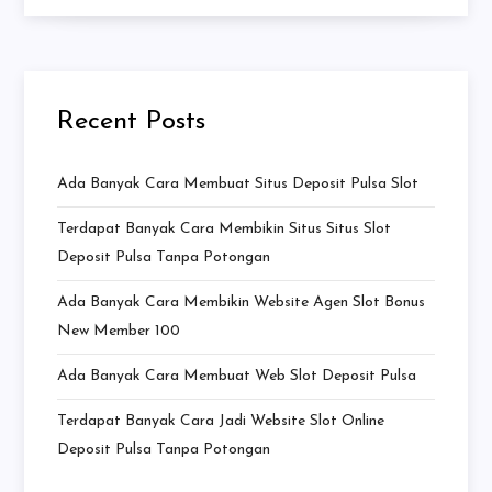
Recent Posts
Ada Banyak Cara Membuat Situs Deposit Pulsa Slot
Terdapat Banyak Cara Membikin Situs Situs Slot
Deposit Pulsa Tanpa Potongan
Ada Banyak Cara Membikin Website Agen Slot Bonus
New Member 100
Ada Banyak Cara Membuat Web Slot Deposit Pulsa
Terdapat Banyak Cara Jadi Website Slot Online
Deposit Pulsa Tanpa Potongan