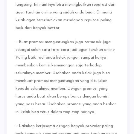
langsung. Ini nantinya bisa meningkatkan reputasi dari
agen taruhan online yang sudah anda buat. Di mana
kelak agen tersebut akan mendapati reputasi paling
baik dari banyak bettor.
– Buat promosi menguntungkan juga termasuk juga
sebagai salah satu tata cara jadi agen taruhan online
Paling baik Jadi anda kelak jangan sampai hanya
memberikan komisi kemenangan saja terhadap
seluruhnya member. Usahakan anda kelak juga bisa
membuat promosi menguntungkan yang ditujukan
kepada seluruhnya member. Dengan promosi yang
harus anda buat akan berups bonus dengan komisi
yang pass besar. Usahakan promosi yang anda berikan
ini kelak bisa terus dalam tiap-tiap harinya.
– Lakukan kerjasama dengan banyak provider paling
baik termasuk sebagai arahan jadi agen taruhan online