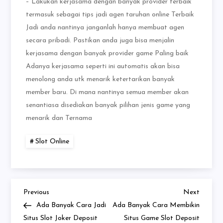
– Lakukan kerjasama dengan banyak provider terbaik
termasuk sebagai tips jadi agen taruhan online Terbaik
Jadi anda nantinya janganlah hanya membuat agen
secara pribadi. Pastikan anda juga bisa menjalin
kerjasama dengan banyak provider game Paling baik
Adanya kerjasama seperti ini automatis akan bisa
menolong anda utk menarik ketertarikan banyak
member baru. Di mana nantinya semua member akan
senantiasa disediakan banyak pilihan jenis game yang
menarik dan Ternama
Slot Online
Previous
Next
Post
Previous
Next
Post
Post
Ada Banyak Cara Jadi
Ada Banyak Cara Membikin
navigation
Situs Slot Joker Deposit
Situs Game Slot Deposit