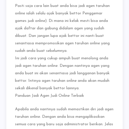
Pasti saja cara lain buat anda bisa jadi agen taruhan
online ialah selalu ajak banyak bettor Penggemar
games judi online). Di mana ini kelak mesti bisa anda
ajak daftar dan gabung didalam agen yang sudah
dibuat. Dan jangan lupa ajak bettor ini nanti buat
senantiasa mempromosikan agen taruhan online yang
sudah anda buat sebelumnya.
Ini jadi cara yang cukup ampuh buat menolong anda
jadi agen taruhan online. Dengan nantinya agen yang
anda buat ini akan senantiasa jadi langganan banyak
bettor. Intinya agen taruhan online anda akan mudah
sekali dikenal banyak bettor lainnya.
Panduan Jadi Agen Judi Online Terbaik
Apabila anda nantinya sudah memastikan diri jadi agen
taruhan online. Dengan anda bisa mengaplikasikan
semua cara yang baru saja administrator berikan. Jelas