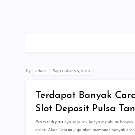
Skip
to
content
by:
admin
Terdapat Banyak Car
Slot Deposit Pulsa T
Era trendi pastinya saja tak hanya membuat banyak o
online. Akan Tapi ini juga akan membuat banyak orang