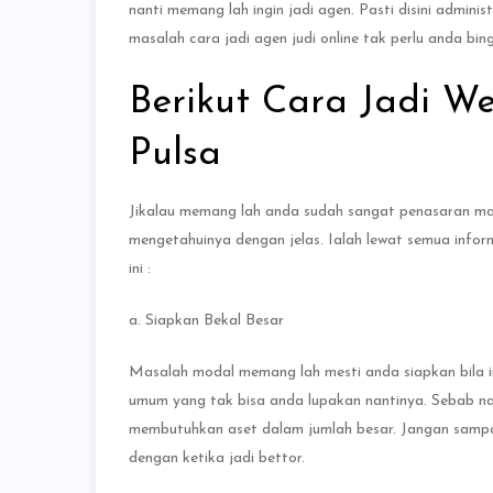
nanti memang lah ingin jadi agen. Pasti disini admin
masalah cara jadi agen judi online tak perlu anda bin
Berikut Cara Jadi We
Pulsa
Jikalau memang lah anda sudah sangat penasaran masa
mengetahuinya dengan jelas. Ialah lewat semua info
ini :
a. Siapkan Bekal Besar
Masalah modal memang lah mesti anda siapkan bila ing
umum yang tak bisa anda lupakan nantinya. Sebab nan
membutuhkan aset dalam jumlah besar. Jangan sampa
dengan ketika jadi bettor.