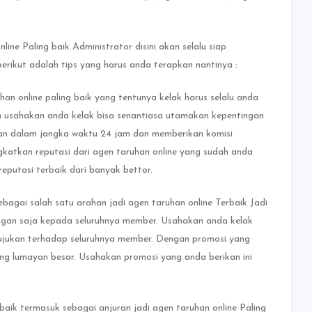
nline Paling baik Administrator disini akan selalu siap
rikut adalah tips yang harus anda terapkan nantinya :
han online paling baik yang tentunya kelak harus selalu anda
lah usahakan anda kelak bisa senantiasa utamakan kepentingan
an dalam jangka waktu 24 jam dan memberikan komisi
gkatkan reputasi dari agen taruhan online yang sudah anda
eputasi terbaik dari banyak bettor.
agai salah satu arahan jadi agen taruhan online Terbaik Jadi
gan saja kepada seluruhnya member. Usahakan anda kelak
ujukan terhadap seluruhnya member. Dengan promosi yang
ng lumayan besar. Usahakan promosi yang anda berikan ini
aik termasuk sebagai anjuran jadi agen taruhan online Paling