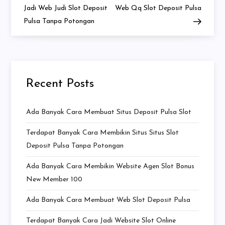
navigation
Jadi Web Judi Slot Deposit
Web Qq Slot Deposit Pulsa
Pulsa Tanpa Potongan
Recent Posts
Ada Banyak Cara Membuat Situs Deposit Pulsa Slot
Terdapat Banyak Cara Membikin Situs Situs Slot
Deposit Pulsa Tanpa Potongan
Ada Banyak Cara Membikin Website Agen Slot Bonus
New Member 100
Ada Banyak Cara Membuat Web Slot Deposit Pulsa
Terdapat Banyak Cara Jadi Website Slot Online