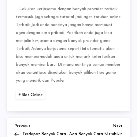
– Lakukan kerjasama dengan banyak provider terbaik
termasuk juga sebagai tutorial jadi agen taruhan online
Terbaik Jadi anda nantinya jangan hanya membuat
agen dengan cara pribadi. Pastikan anda juga bisa
menjalin kerjasama dengan banyak provider game
Terbaik Adanya kerjasama seperti ini otomatis akan
bisa mempermudah anda untuk menarik ketertarikan
banyak member baru. Di mana nantinya semua member
akan senantiasa disediakan banyak pilihan tipe game
yang menarik dan Populer
Slot Online
Previous
Next
Post
Previous
Next
Post
Post
Terdapat Banyak Cara
Ada Banyak Cara Membikin