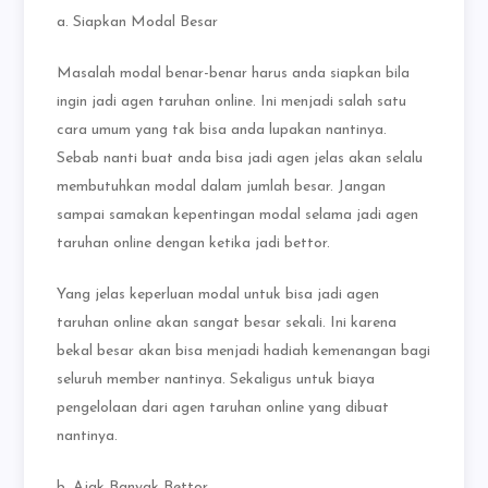
a. Siapkan Modal Besar
Masalah modal benar-benar harus anda siapkan bila
ingin jadi agen taruhan online. Ini menjadi salah satu
cara umum yang tak bisa anda lupakan nantinya.
Sebab nanti buat anda bisa jadi agen jelas akan selalu
membutuhkan modal dalam jumlah besar. Jangan
sampai samakan kepentingan modal selama jadi agen
taruhan online dengan ketika jadi bettor.
Yang jelas keperluan modal untuk bisa jadi agen
taruhan online akan sangat besar sekali. Ini karena
bekal besar akan bisa menjadi hadiah kemenangan bagi
seluruh member nantinya. Sekaligus untuk biaya
pengelolaan dari agen taruhan online yang dibuat
nantinya.
b. Ajak Banyak Bettor