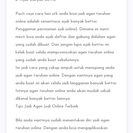
Pasti saja cara lain utk anda bisa jadi agen taruhan
online adalah senantiasa ajak banyak bettor
Penggemar permainan judi online). Dimana ini nanti
mesti bisa anda ajak daftar dan gabung didalam agen
yang sudah dibuat. Dan jangan lupa ajak bettor ini
kelak buat selalu mempromosikan agen taruhan online
yang sudah anda buat sebelumnya.
Ini jadi cara yang cukup ampuh untuk menopang anda
jadi agen taruhan online. Dengan nantinya agen yang
anda buat ini akan selalu jadi langganan banyak bettor.
Intinya agen taruhan online anda akan mudah sekali
dikenal banyak bettor lainnya.
Tips Jadi Agen Judi Online Terbaik
Bila anda nantinya sudah menentukan diri jadi agen
taruhan online. Dengan anda bisa mengaplikasikan