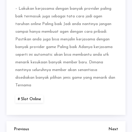
– Lakukan kerjasama dengan banyak provider paling
baik termasuk juga sebagai tata cara jadi agen
taruhan online Paling baik Jadi anda nantinya jangan
sampai hanya membuat agen dengan cara pribadi.
Pastikan anda juga bisa menjalin kerjasama dengan
banyak provider game Paling baik Adanya kerjasama
seperti ini automatic akan bisa membantu anda utk
menarik kesukaan banyak member baru. Dimana
nantinya seluruhnya member akan senantiasa
disediakan banyak pilihan jenis game yang menarik dan
Ternama
Slot Online
Previous
Next
Previous
Next