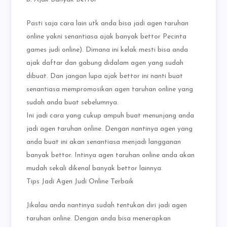
Pasti saja cara lain utk anda bisa jadi agen taruhan
online yakni senantiasa ajak banyak bettor Pecinta
games judi online). Dimana ini kelak mesti bisa anda
ajak daftar dan gabung didalam agen yang sudah
dibuat. Dan jangan lupa ajak bettor ini nanti buat
senantiasa mempromosikan agen taruhan online yang
sudah anda buat sebelumnya.
Ini jadi cara yang cukup ampuh buat menunjang anda
jadi agen taruhan online. Dengan nantinya agen yang
anda buat ini akan senantiasa menjadi langganan
banyak bettor. Intinya agen taruhan online anda akan
mudah sekali dikenal banyak bettor lainnya.
Tips Jadi Agen Judi Online Terbaik
Jikalau anda nantinya sudah tentukan diri jadi agen
taruhan online. Dengan anda bisa menerapkan