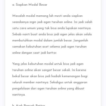
a. Siapkan Modal Besar
Masalah modal memang lah mesti anda siapkan
seandainya ingin jadi agen taruhan online. Ini jadi salah
satu cara umum yang tak bisa anda lupakan nantinya.
Sebab nanti buat anda bisa jadi agen jelas akan selalu
membutuhkan modal dalam jumlah besar. Janganlah
samakan kebutuhan aset selama jadi agen taruhan
online dengan saat jadi bettor.
Yang jelas kebutuhan modal untuk bisa jadi agen
taruhan online akan sangat besar sekali. Ini karena
bekal besar akan bisa jadi hadiah kemenangan bagi
seluruh member nantinya. Sekaligus untuk anggaran
pengelolaan dari agen taruhan online yang dibuat
nantinya.
b. Ajak Banyak Bettor