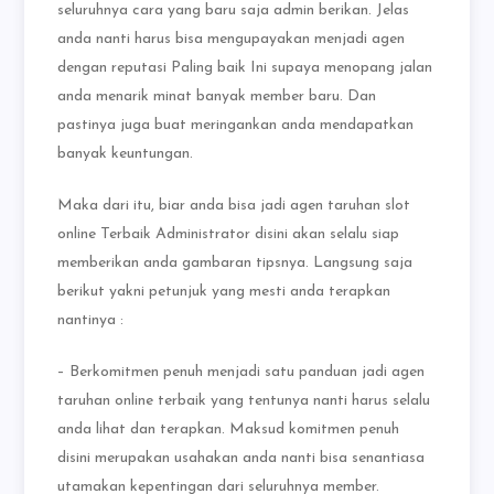
seluruhnya cara yang baru saja admin berikan. Jelas
anda nanti harus bisa mengupayakan menjadi agen
dengan reputasi Paling baik Ini supaya menopang jalan
anda menarik minat banyak member baru. Dan
pastinya juga buat meringankan anda mendapatkan
banyak keuntungan.
Maka dari itu, biar anda bisa jadi agen taruhan slot
online Terbaik Administrator disini akan selalu siap
memberikan anda gambaran tipsnya. Langsung saja
berikut yakni petunjuk yang mesti anda terapkan
nantinya :
– Berkomitmen penuh menjadi satu panduan jadi agen
taruhan online terbaik yang tentunya nanti harus selalu
anda lihat dan terapkan. Maksud komitmen penuh
disini merupakan usahakan anda nanti bisa senantiasa
utamakan kepentingan dari seluruhnya member.