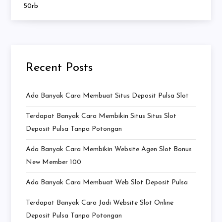
50rb
Recent Posts
Ada Banyak Cara Membuat Situs Deposit Pulsa Slot
Terdapat Banyak Cara Membikin Situs Situs Slot
Deposit Pulsa Tanpa Potongan
Ada Banyak Cara Membikin Website Agen Slot Bonus
New Member 100
Ada Banyak Cara Membuat Web Slot Deposit Pulsa
Terdapat Banyak Cara Jadi Website Slot Online
Deposit Pulsa Tanpa Potongan