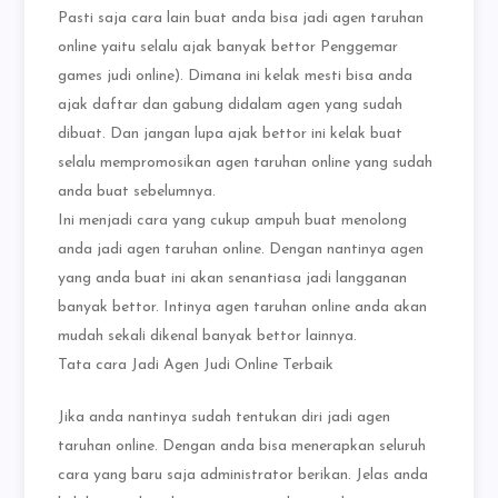
Pasti saja cara lain buat anda bisa jadi agen taruhan
online yaitu selalu ajak banyak bettor Penggemar
games judi online). Dimana ini kelak mesti bisa anda
ajak daftar dan gabung didalam agen yang sudah
dibuat. Dan jangan lupa ajak bettor ini kelak buat
selalu mempromosikan agen taruhan online yang sudah
anda buat sebelumnya.
Ini menjadi cara yang cukup ampuh buat menolong
anda jadi agen taruhan online. Dengan nantinya agen
yang anda buat ini akan senantiasa jadi langganan
banyak bettor. Intinya agen taruhan online anda akan
mudah sekali dikenal banyak bettor lainnya.
Tata cara Jadi Agen Judi Online Terbaik
Jika anda nantinya sudah tentukan diri jadi agen
taruhan online. Dengan anda bisa menerapkan seluruh
cara yang baru saja administrator berikan. Jelas anda