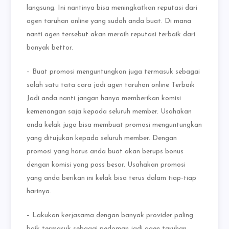
langsung. Ini nantinya bisa meningkatkan reputasi dari
agen taruhan online yang sudah anda buat. Di mana
nanti agen tersebut akan meraih reputasi terbaik dari
banyak bettor.
– Buat promosi menguntungkan juga termasuk sebagai
salah satu tata cara jadi agen taruhan online Terbaik
Jadi anda nanti jangan hanya memberikan komisi
kemenangan saja kepada seluruh member. Usahakan
anda kelak juga bisa membuat promosi menguntungkan
yang ditujukan kepada seluruh member. Dengan
promosi yang harus anda buat akan berups bonus
dengan komisi yang pass besar. Usahakan promosi
yang anda berikan ini kelak bisa terus dalam tiap-tiap
harinya.
– Lakukan kerjasama dengan banyak provider paling
baik termasuk sebagai pedoman jadi agen taruhan