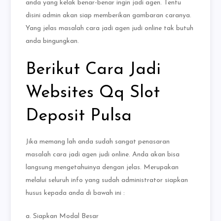
anda yang kelak benar-benar ingin jadi agen. Tentu
disini admin akan siap memberikan gambaran caranya.
Yang jelas masalah cara jadi agen judi online tak butuh
anda bingungkan.
Berikut Cara Jadi
Websites Qq Slot
Deposit Pulsa
Jika memang lah anda sudah sangat penasaran
masalah cara jadi agen judi online. Anda akan bisa
langsung mengetahuinya dengan jelas. Merupakan
melalui seluruh info yang sudah administrator siapkan
husus kepada anda di bawah ini :
a. Siapkan Modal Besar