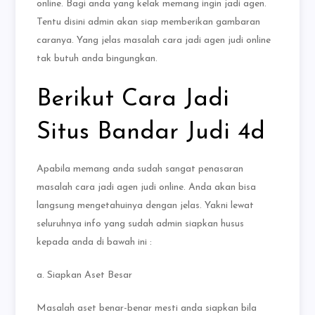
online. Bagi anda yang kelak memang ingin jadi agen.
Tentu disini admin akan siap memberikan gambaran
caranya. Yang jelas masalah cara jadi agen judi online
tak butuh anda bingungkan.
Berikut Cara Jadi
Situs Bandar Judi 4d
Apabila memang anda sudah sangat penasaran
masalah cara jadi agen judi online. Anda akan bisa
langsung mengetahuinya dengan jelas. Yakni lewat
seluruhnya info yang sudah admin siapkan husus
kepada anda di bawah ini :
a. Siapkan Aset Besar
Masalah aset benar-benar mesti anda siapkan bila