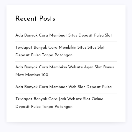
Recent Posts
Ada Banyak Cara Membuat Situs Deposit Pulsa Slot
Terdapat Banyak Cara Membikin Situs Situs Slot
Deposit Pulsa Tanpa Potongan
Ada Banyak Cara Membikin Website Agen Slot Bonus
New Member 100
Ada Banyak Cara Membuat Web Slot Deposit Pulsa
Terdapat Banyak Cara Jadi Website Slot Online
Deposit Pulsa Tanpa Potongan