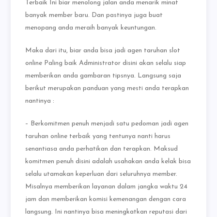
Terbaik Ini biar menolong jalan anda menarik minat
banyak member baru. Dan pastinya juga buat
menopang anda meraih banyak keuntungan.
Maka dari itu, biar anda bisa jadi agen taruhan slot
online Paling baik Administrator disini akan selalu siap
memberikan anda gambaran tipsnya. Langsung saja
berikut merupakan panduan yang mesti anda terapkan
nantinya :
– Berkomitmen penuh menjadi satu pedoman jadi agen
taruhan online terbaik yang tentunya nanti harus
senantiasa anda perhatikan dan terapkan. Maksud
komitmen penuh disini adalah usahakan anda kelak bisa
selalu utamakan keperluan dari seluruhnya member.
Misalnya memberikan layanan dalam jangka waktu 24
jam dan memberikan komisi kemenangan dengan cara
langsung. Ini nantinya bisa meningkatkan reputasi dari