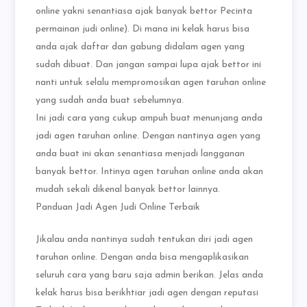
online yakni senantiasa ajak banyak bettor Pecinta
permainan judi online). Di mana ini kelak harus bisa
anda ajak daftar dan gabung didalam agen yang
sudah dibuat. Dan jangan sampai lupa ajak bettor ini
nanti untuk selalu mempromosikan agen taruhan online
yang sudah anda buat sebelumnya.
Ini jadi cara yang cukup ampuh buat menunjang anda
jadi agen taruhan online. Dengan nantinya agen yang
anda buat ini akan senantiasa menjadi langganan
banyak bettor. Intinya agen taruhan online anda akan
mudah sekali dikenal banyak bettor lainnya.
Panduan Jadi Agen Judi Online Terbaik
Jikalau anda nantinya sudah tentukan diri jadi agen
taruhan online. Dengan anda bisa mengaplikasikan
seluruh cara yang baru saja admin berikan. Jelas anda
kelak harus bisa berikhtiar jadi agen dengan reputasi