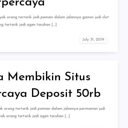
erpercaya
k orang tertarik jadi pemain dalam jalannya games judi slot
g tertarik jadi agen taruhan […]
 Membikin Situs
rcaya Deposit 50rb
 orang tertarik jadi pemain dalam jalannya permainan judi
ak orang tertarik jadi agen taruhan […]