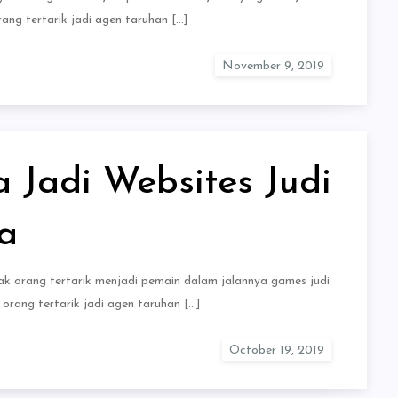
ang tertarik jadi agen taruhan […]
 Jadi Websites Judi
sa
 orang tertarik menjadi pemain dalam jalannya games judi
 orang tertarik jadi agen taruhan […]