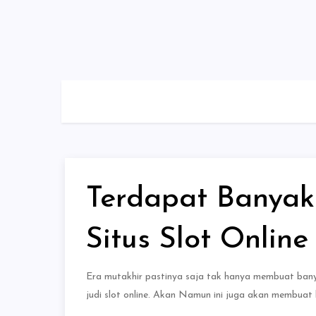
Skip
to
content
Terdapat Banya
Situs Slot Onlin
Era mutakhir pastinya saja tak hanya membuat bany
judi slot online. Akan Namun ini juga akan membuat 