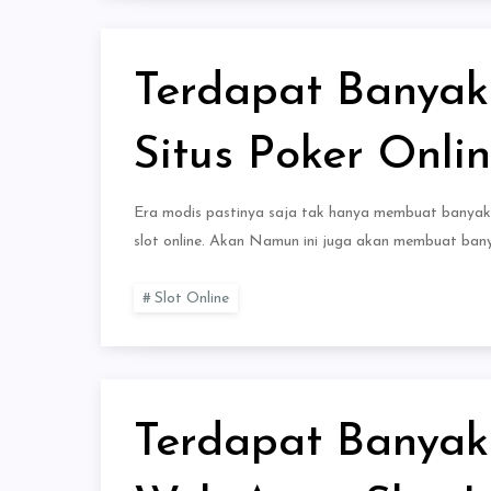
Terdapat Banya
Situs Poker Onli
Era modis pastinya saja tak hanya membuat banyak 
slot online. Akan Namun ini juga akan membuat bany
Slot Online
Terdapat Banya