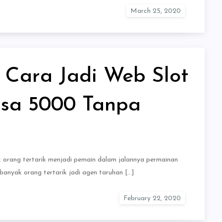
 Cara Jadi Web Slot
lsa 5000 Tanpa
 orang tertarik menjadi pemain dalam jalannya permainan
banyak orang tertarik jadi agen taruhan […]