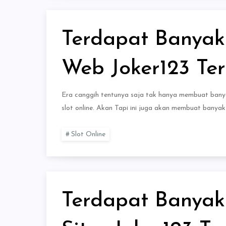
Terdapat Banya
Web Joker123 Te
Era canggih tentunya saja tak hanya membuat banya
slot online. Akan Tapi ini juga akan membuat banyak
Slot Online
Terdapat Banya