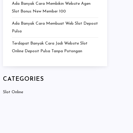
Ada Banyak Cara Membikin Website Agen
Slot Bonus New Member 100
Ada Banyak Cara Membuat Web Slot Deposit
Pulsa
Terdapat Banyak Cara Jadi Website Slot
Online Deposit Pulsa Tanpa Potongan
CATEGORIES
Slot Online