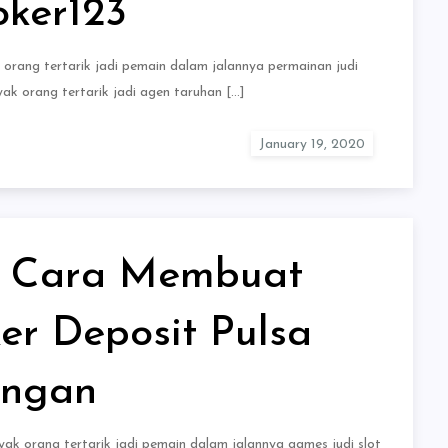
oker123
orang tertarik jadi pemain dalam jalannya permainan judi
ak orang tertarik jadi agen taruhan […]
k Cara Membuat
ker Deposit Pulsa
ongan
k orang tertarik jadi pemain dalam jalannya games judi slot