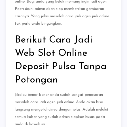
online. Bagi anda yang kelak memang ingin jadi agen.
Pasti disini admin akan siap memberikan gambaran
caranya. Yang jelas masalah cara jadi agen judi online
tak perlu anda bingungkan.
Berikut Cara Jadi
Web Slot Online
Deposit Pulsa Tanpa
Potongan
Jikalau benar-benar anda sudah sangat penasaran
masalah cara jadi agen judi online. Anda akan bisa
langsung mengetahuinya dengan jelas. Adalah melalui
semua kabar yang sudah admin siapkan husus pada
anda di bawah ini :