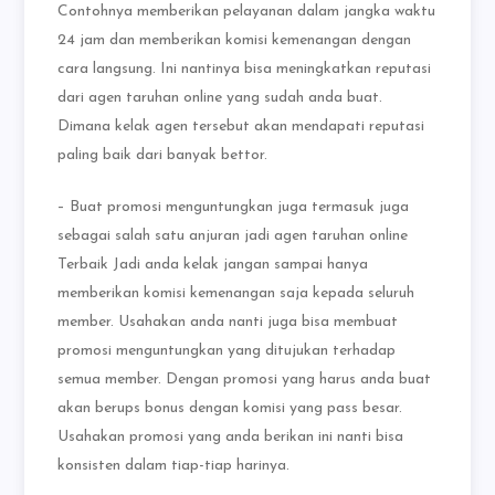
Contohnya memberikan pelayanan dalam jangka waktu
24 jam dan memberikan komisi kemenangan dengan
cara langsung. Ini nantinya bisa meningkatkan reputasi
dari agen taruhan online yang sudah anda buat.
Dimana kelak agen tersebut akan mendapati reputasi
paling baik dari banyak bettor.
– Buat promosi menguntungkan juga termasuk juga
sebagai salah satu anjuran jadi agen taruhan online
Terbaik Jadi anda kelak jangan sampai hanya
memberikan komisi kemenangan saja kepada seluruh
member. Usahakan anda nanti juga bisa membuat
promosi menguntungkan yang ditujukan terhadap
semua member. Dengan promosi yang harus anda buat
akan berups bonus dengan komisi yang pass besar.
Usahakan promosi yang anda berikan ini nanti bisa
konsisten dalam tiap-tiap harinya.