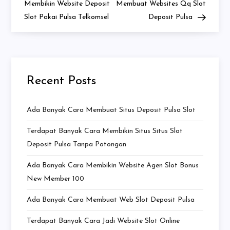
navigation
Membikin Website Deposit
Membuat Websites Qq Slot
Slot Pakai Pulsa Telkomsel
Deposit Pulsa
Recent Posts
Ada Banyak Cara Membuat Situs Deposit Pulsa Slot
Terdapat Banyak Cara Membikin Situs Situs Slot
Deposit Pulsa Tanpa Potongan
Ada Banyak Cara Membikin Website Agen Slot Bonus
New Member 100
Ada Banyak Cara Membuat Web Slot Deposit Pulsa
Terdapat Banyak Cara Jadi Website Slot Online