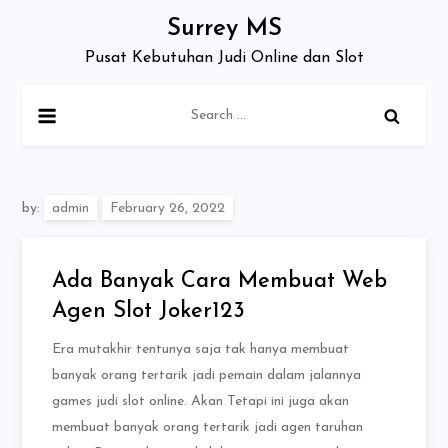
Skip
Surrey MS
to
Pusat Kebutuhan Judi Online dan Slot
content
Search
for:
by:
admin
Ada Banyak Cara Membuat Web
Agen Slot Joker123
Era mutakhir tentunya saja tak hanya membuat
banyak orang tertarik jadi pemain dalam jalannya
games judi slot online. Akan Tetapi ini juga akan
membuat banyak orang tertarik jadi agen taruhan