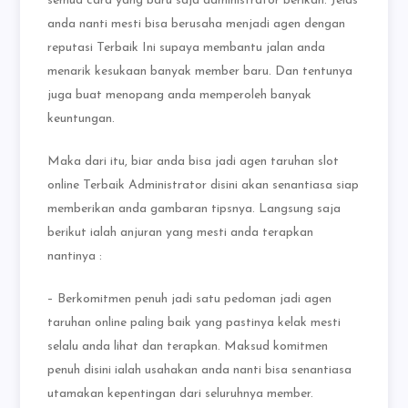
semua cara yang baru saja administrator berikan. Jelas
anda nanti mesti bisa berusaha menjadi agen dengan
reputasi Terbaik Ini supaya membantu jalan anda
menarik kesukaan banyak member baru. Dan tentunya
juga buat menopang anda memperoleh banyak
keuntungan.
Maka dari itu, biar anda bisa jadi agen taruhan slot
online Terbaik Administrator disini akan senantiasa siap
memberikan anda gambaran tipsnya. Langsung saja
berikut ialah anjuran yang mesti anda terapkan
nantinya :
– Berkomitmen penuh jadi satu pedoman jadi agen
taruhan online paling baik yang pastinya kelak mesti
selalu anda lihat dan terapkan. Maksud komitmen
penuh disini ialah usahakan anda nanti bisa senantiasa
utamakan kepentingan dari seluruhnya member.