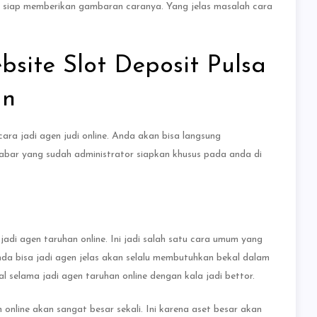
an siap memberikan gambaran caranya. Yang jelas masalah cara
bsite Slot Deposit Pulsa
an
ra jadi agen judi online. Anda akan bisa langsung
kabar yang sudah administrator siapkan khusus pada anda di
adi agen taruhan online. Ini jadi salah satu cara umum yang
nda bisa jadi agen jelas akan selalu membutuhkan bekal dalam
 selama jadi agen taruhan online dengan kala jadi bettor.
 online akan sangat besar sekali. Ini karena aset besar akan