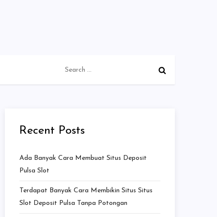
Search
for:
Recent Posts
Ada Banyak Cara Membuat Situs Deposit
Pulsa Slot
Terdapat Banyak Cara Membikin Situs Situs
Slot Deposit Pulsa Tanpa Potongan