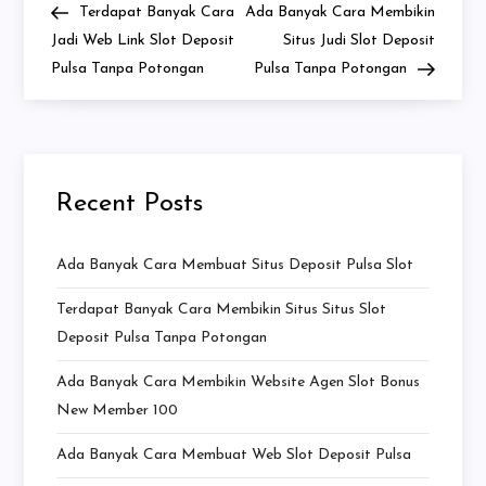
Post
Post
Terdapat Banyak Cara
Ada Banyak Cara Membikin
navigation
Jadi Web Link Slot Deposit
Situs Judi Slot Deposit
Pulsa Tanpa Potongan
Pulsa Tanpa Potongan
Recent Posts
Ada Banyak Cara Membuat Situs Deposit Pulsa Slot
Terdapat Banyak Cara Membikin Situs Situs Slot
Deposit Pulsa Tanpa Potongan
Ada Banyak Cara Membikin Website Agen Slot Bonus
New Member 100
Ada Banyak Cara Membuat Web Slot Deposit Pulsa