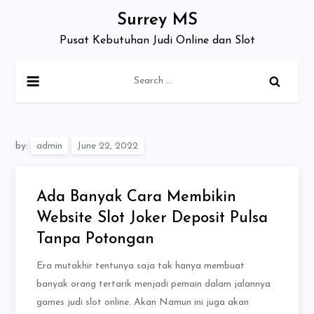
Skip
Surrey MS
to
Pusat Kebutuhan Judi Online dan Slot
content
Search
for:
by:
admin
Ada Banyak Cara Membikin
Website Slot Joker Deposit Pulsa
Tanpa Potongan
Era mutakhir tentunya saja tak hanya membuat
banyak orang tertarik menjadi pemain dalam jalannya
games judi slot online. Akan Namun ini juga akan