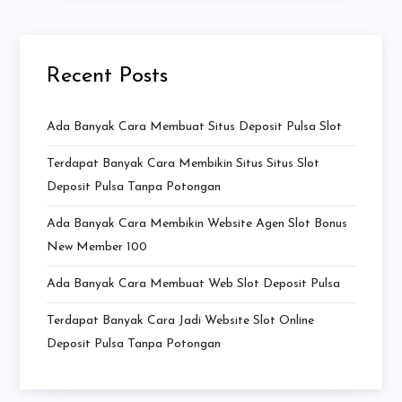
Recent Posts
Ada Banyak Cara Membuat Situs Deposit Pulsa Slot
Terdapat Banyak Cara Membikin Situs Situs Slot
Deposit Pulsa Tanpa Potongan
Ada Banyak Cara Membikin Website Agen Slot Bonus
New Member 100
Ada Banyak Cara Membuat Web Slot Deposit Pulsa
Terdapat Banyak Cara Jadi Website Slot Online
Deposit Pulsa Tanpa Potongan