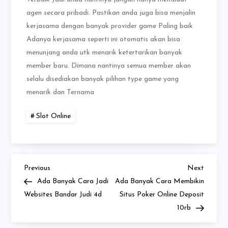
agen secara pribadi. Pastikan anda juga bisa menjalin
kerjasama dengan banyak provider game Paling baik
Adanya kerjasama seperti ini otomatis akan bisa
menunjang anda utk menarik ketertarikan banyak
member baru. Dimana nantinya semua member akan
selalu disediakan banyak pilihan type game yang
menarik dan Ternama
Slot Online
Previous
Next
Post
Previous
Next
Post
Post
Ada Banyak Cara Jadi
Ada Banyak Cara Membikin
navigation
Websites Bandar Judi 4d
Situs Poker Online Deposit
10rb