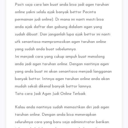
Pasti saja cara lain buat anda bisa jadi agen taruhan
online yakni selalu ajak banyak bettor Pecinta
permainan judi online). Di mana ini nanti mesti bisa
anda ajak daftar dan gabung didalam agen yang
sudah dibuat. Dan janganlah lupa ajak bettor ini nanti
utk senantiasa mempromosikan agen taruhan online
yang sudah anda buat sebelumnya.
Ini menjadi cara yang cukup ampuh buat menolong
anda jadi agen taruhan online. Dengan nantinya agen
yang anda buat ini akan senantiasa menjadi langganan
banyak bettor. Intinya agen taruhan online anda akan
mudah sekali dikenal banyak bettor lainnya.
Tata cara Jadi Agen Judi Online Terbaik
Kalau anda nantinya sudah memastikan diri jadi agen
taruhan online. Dengan anda bisa menerapkan
seluruhnya cara yang baru saja administrator berikan.