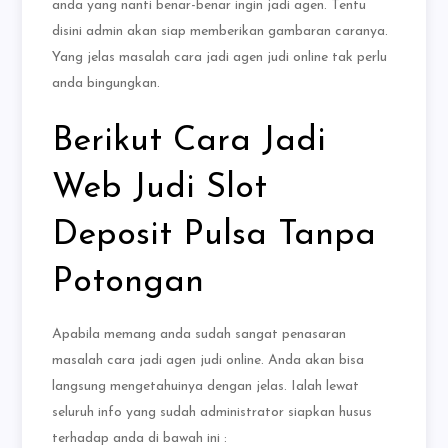
anda yang nanti benar-benar ingin jadi agen. Tentu
disini admin akan siap memberikan gambaran caranya.
Yang jelas masalah cara jadi agen judi online tak perlu
anda bingungkan.
Berikut Cara Jadi
Web Judi Slot
Deposit Pulsa Tanpa
Potongan
Apabila memang anda sudah sangat penasaran
masalah cara jadi agen judi online. Anda akan bisa
langsung mengetahuinya dengan jelas. Ialah lewat
seluruh info yang sudah administrator siapkan husus
terhadap anda di bawah ini :