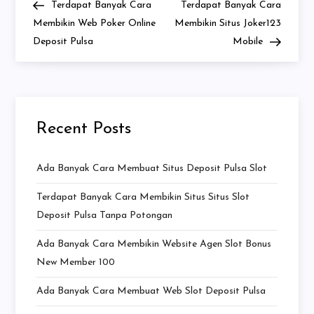
Post
Post
Terdapat Banyak Cara
Terdapat Banyak Cara
navigation
Membikin Web Poker Online
Membikin Situs Joker123
Deposit Pulsa
Mobile
Recent Posts
Ada Banyak Cara Membuat Situs Deposit Pulsa Slot
Terdapat Banyak Cara Membikin Situs Situs Slot
Deposit Pulsa Tanpa Potongan
Ada Banyak Cara Membikin Website Agen Slot Bonus
New Member 100
Ada Banyak Cara Membuat Web Slot Deposit Pulsa