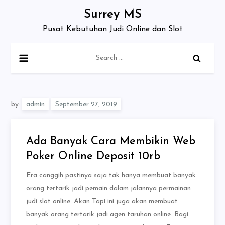
Skip
Surrey MS
to
Pusat Kebutuhan Judi Online dan Slot
content
Search
for:
by:
admin
Ada Banyak Cara Membikin Web
Poker Online Deposit 10rb
Era canggih pastinya saja tak hanya membuat banyak
orang tertarik jadi pemain dalam jalannya permainan
judi slot online. Akan Tapi ini juga akan membuat
banyak orang tertarik jadi agen taruhan online. Bagi