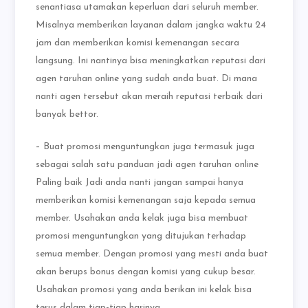
senantiasa utamakan keperluan dari seluruh member.
Misalnya memberikan layanan dalam jangka waktu 24
jam dan memberikan komisi kemenangan secara
langsung. Ini nantinya bisa meningkatkan reputasi dari
agen taruhan online yang sudah anda buat. Di mana
nanti agen tersebut akan meraih reputasi terbaik dari
banyak bettor.
– Buat promosi menguntungkan juga termasuk juga
sebagai salah satu panduan jadi agen taruhan online
Paling baik Jadi anda nanti jangan sampai hanya
memberikan komisi kemenangan saja kepada semua
member. Usahakan anda kelak juga bisa membuat
promosi menguntungkan yang ditujukan terhadap
semua member. Dengan promosi yang mesti anda buat
akan berups bonus dengan komisi yang cukup besar.
Usahakan promosi yang anda berikan ini kelak bisa
terus dalam tiap-tiap harinya.