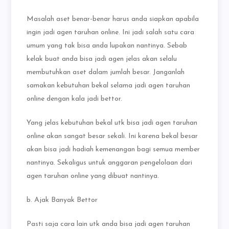
Masalah aset benar-benar harus anda siapkan apabila
ingin jadi agen taruhan online. Ini jadi salah satu cara
umum yang tak bisa anda lupakan nantinya. Sebab
kelak buat anda bisa jadi agen jelas akan selalu
membutuhkan aset dalam jumlah besar. Janganlah
samakan kebutuhan bekal selama jadi agen taruhan
online dengan kala jadi bettor.
Yang jelas kebutuhan bekal utk bisa jadi agen taruhan
online akan sangat besar sekali. Ini karena bekal besar
akan bisa jadi hadiah kemenangan bagi semua member
nantinya. Sekaligus untuk anggaran pengelolaan dari
agen taruhan online yang dibuat nantinya.
b. Ajak Banyak Bettor
Pasti saja cara lain utk anda bisa jadi agen taruhan