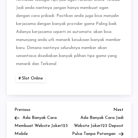
Jadi anda nantinya jangan hanya membuat agen
dengan cara pribadi. Pastikan anda juga bisa menjalin
kerjasama dengan banyak provider game Paling baik
Adanya kerjasama seperti ini automatic akan bisa
menunjang anda utk menarik kesukaan banyak member
baru. Dimana nantinya seluruhnya member akan
senantiasa disediakan banyak pilihan tipe game yang
menarik dan Terkenal
Slot Online
Previous
Next
Post
Previous
Next
Post
Post
Ada Banyak Cara
Ada Banyak Cara Jadi
navigation
Membuat Website Joker123
Website Joker123 Deposit
Mobile
Pulsa Tanpa Potongan