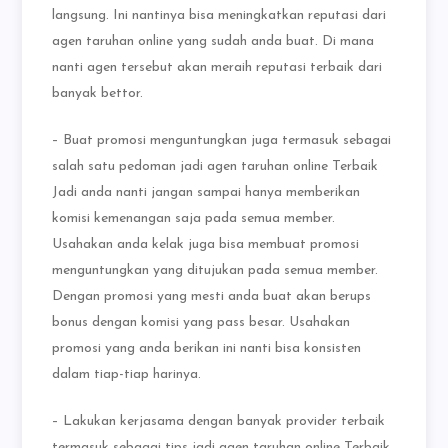
langsung. Ini nantinya bisa meningkatkan reputasi dari
agen taruhan online yang sudah anda buat. Di mana
nanti agen tersebut akan meraih reputasi terbaik dari
banyak bettor.
– Buat promosi menguntungkan juga termasuk sebagai
salah satu pedoman jadi agen taruhan online Terbaik
Jadi anda nanti jangan sampai hanya memberikan
komisi kemenangan saja pada semua member.
Usahakan anda kelak juga bisa membuat promosi
menguntungkan yang ditujukan pada semua member.
Dengan promosi yang mesti anda buat akan berups
bonus dengan komisi yang pass besar. Usahakan
promosi yang anda berikan ini nanti bisa konsisten
dalam tiap-tiap harinya.
– Lakukan kerjasama dengan banyak provider terbaik
termasuk sebagai tips jadi agen taruhan online Terbaik