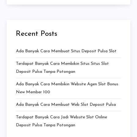
Recent Posts
Ada Banyak Cara Membuat Situs Deposit Pulsa Slot
Terdapat Banyak Cara Membikin Situs Situs Slot
Deposit Pulsa Tanpa Potongan
Ada Banyak Cara Membikin Website Agen Slot Bonus
New Member 100
Ada Banyak Cara Membuat Web Slot Deposit Pulsa
Terdapat Banyak Cara Jadi Website Slot Online
Deposit Pulsa Tanpa Potongan