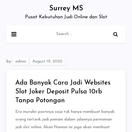
Skip
Surrey MS
to
Pusat Kebutuhan Judi Online dan Slot
content
Search
for:
by:
admin
Ada Banyak Cara Jadi Websites
Slot Joker Deposit Pulsa 10rb
Tanpa Potongan
Era mutahir pastinya saja tak hanya membuat banyak
orang tertarik jadi pemain dalam jalannya permainan
judi slot online. Akan Namun ini juga akan membuat