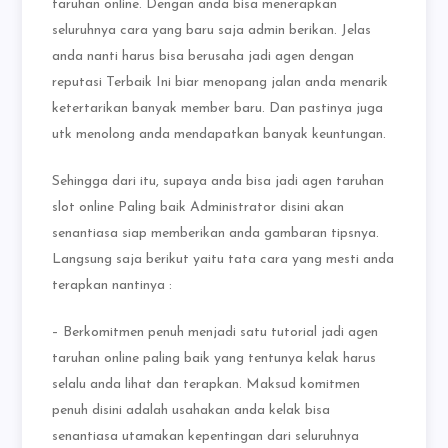
taruhan online. Dengan anda bisa menerapkan
seluruhnya cara yang baru saja admin berikan. Jelas
anda nanti harus bisa berusaha jadi agen dengan
reputasi Terbaik Ini biar menopang jalan anda menarik
ketertarikan banyak member baru. Dan pastinya juga
utk menolong anda mendapatkan banyak keuntungan.
Sehingga dari itu, supaya anda bisa jadi agen taruhan
slot online Paling baik Administrator disini akan
senantiasa siap memberikan anda gambaran tipsnya.
Langsung saja berikut yaitu tata cara yang mesti anda
terapkan nantinya :
– Berkomitmen penuh menjadi satu tutorial jadi agen
taruhan online paling baik yang tentunya kelak harus
selalu anda lihat dan terapkan. Maksud komitmen
penuh disini adalah usahakan anda kelak bisa
senantiasa utamakan kepentingan dari seluruhnya