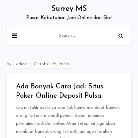
Skip
Surrey MS
to
Pusat Kebutuhan Judi Online dan Slot
content
Search
for:
by:
admin
Ada Banyak Cara Jadi Situs
Poker Online Deposit Pulsa
Era mutahir pastinya saja tak hanya membuat banyak
orang tertarik menjadi pemain dalam jalannya
permainan judi slot online. Akan Tetapi ini juga akan
membuat banyak orang tertarik jadi agen taruhan