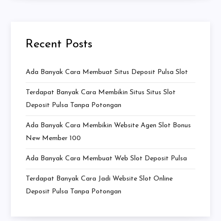
Recent Posts
Ada Banyak Cara Membuat Situs Deposit Pulsa Slot
Terdapat Banyak Cara Membikin Situs Situs Slot
Deposit Pulsa Tanpa Potongan
Ada Banyak Cara Membikin Website Agen Slot Bonus
New Member 100
Ada Banyak Cara Membuat Web Slot Deposit Pulsa
Terdapat Banyak Cara Jadi Website Slot Online
Deposit Pulsa Tanpa Potongan