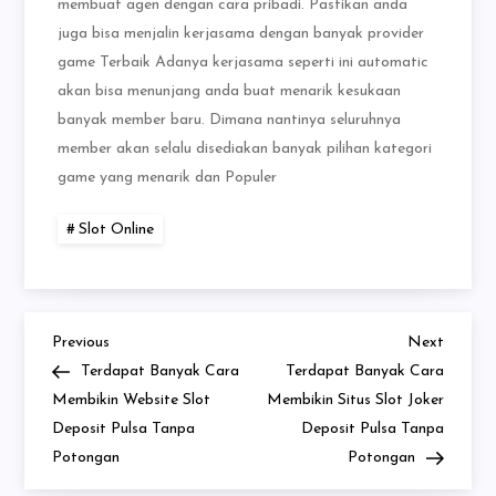
membuat agen dengan cara pribadi. Pastikan anda
juga bisa menjalin kerjasama dengan banyak provider
game Terbaik Adanya kerjasama seperti ini automatic
akan bisa menunjang anda buat menarik kesukaan
banyak member baru. Dimana nantinya seluruhnya
member akan selalu disediakan banyak pilihan kategori
game yang menarik dan Populer
Slot Online
Previous
Next
Post
Previous
Next
Post
Post
Terdapat Banyak Cara
Terdapat Banyak Cara
navigation
Membikin Website Slot
Membikin Situs Slot Joker
Deposit Pulsa Tanpa
Deposit Pulsa Tanpa
Potongan
Potongan