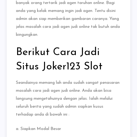
banyak orang tertarik jadi agen taruhan online. Bagi
anda yang kelak memang ingin jadi agen. Tentu disini
admin akan siap memberikan gambaran caranya. Yang
jelas masalah cara jadi agen judi online tak butuh anda
bingungkan.
Berikut Cara Jadi
Situs Joker123 Slot
Seandainya memang lah anda sudah sangat penasaran
masalah cara jadi agen judi online. Anda akan bisa
langsung mengetahuinya dengan jelas. Ialah melalui
seluruh berita yang sudah admin siapkan kusus
terhadap anda di bawah ini :
a. Siapkan Modal Besar