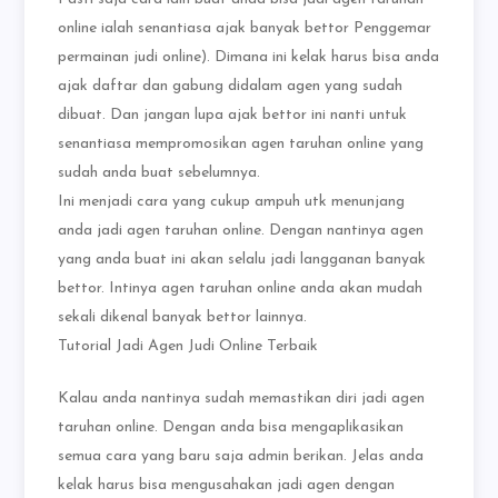
online ialah senantiasa ajak banyak bettor Penggemar
permainan judi online). Dimana ini kelak harus bisa anda
ajak daftar dan gabung didalam agen yang sudah
dibuat. Dan jangan lupa ajak bettor ini nanti untuk
senantiasa mempromosikan agen taruhan online yang
sudah anda buat sebelumnya.
Ini menjadi cara yang cukup ampuh utk menunjang
anda jadi agen taruhan online. Dengan nantinya agen
yang anda buat ini akan selalu jadi langganan banyak
bettor. Intinya agen taruhan online anda akan mudah
sekali dikenal banyak bettor lainnya.
Tutorial Jadi Agen Judi Online Terbaik
Kalau anda nantinya sudah memastikan diri jadi agen
taruhan online. Dengan anda bisa mengaplikasikan
semua cara yang baru saja admin berikan. Jelas anda
kelak harus bisa mengusahakan jadi agen dengan