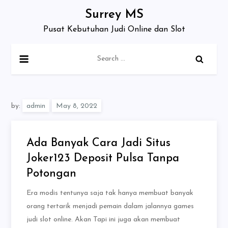
Skip
Surrey MS
to
Pusat Kebutuhan Judi Online dan Slot
content
Search
for:
by:
admin
Ada Banyak Cara Jadi Situs
Joker123 Deposit Pulsa Tanpa
Potongan
Era modis tentunya saja tak hanya membuat banyak
orang tertarik menjadi pemain dalam jalannya games
judi slot online. Akan Tapi ini juga akan membuat