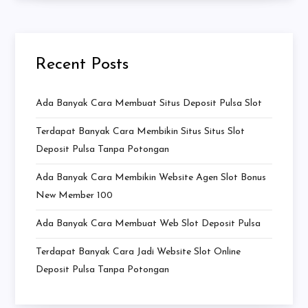
Recent Posts
Ada Banyak Cara Membuat Situs Deposit Pulsa Slot
Terdapat Banyak Cara Membikin Situs Situs Slot
Deposit Pulsa Tanpa Potongan
Ada Banyak Cara Membikin Website Agen Slot Bonus
New Member 100
Ada Banyak Cara Membuat Web Slot Deposit Pulsa
Terdapat Banyak Cara Jadi Website Slot Online
Deposit Pulsa Tanpa Potongan