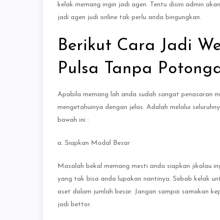
kelak memang ingin jadi agen. Tentu disini admin ak
jadi agen judi online tak perlu anda bingungkan.
Berikut Cara Jadi We
Pulsa Tanpa Potong
Apabila memang lah anda sudah sangat penasaran mas
mengetahuinya dengan jelas. Adalah melalui seluruhn
bawah ini :
a. Siapkan Modal Besar
Masalah bekal memang mesti anda siapkan jikalau ingi
yang tak bisa anda lupakan nantinya. Sebab kelak un
aset dalam jumlah besar. Jangan sampai samakan kep
jadi bettor.