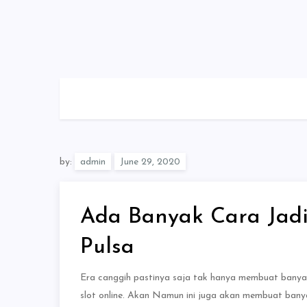
Skip
to
content
by:
admin
Ada Banyak Cara Jadi 
Pulsa
Era canggih pastinya saja tak hanya membuat banyak
slot online. Akan Namun ini juga akan membuat banya