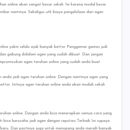
han online akan sangat besar sekali. Ini karena modal besar
mber nantinya. Sekaligus utk biaya pengelolaan dari agen
 online yakni selalu ajak banyak bettor Penggemar games judi
ar dan gabung didalam agen yang sudah dibuat. Dan jangan
mempromosikan agen taruhan online yang sudah anda buat
 anda jadi agen taruhan online. Dengan nantinya agen yang
ettor. Intinya agen taruhan online anda akan mudah sekali
 taruhan online. Dengan anda bisa menerapkan semua cara yang
ti bisa berusaha jadi agen dengan reputasi Terbaik Ini supaya
baru. Dan pastinya juga untuk menopang anda meraih banyak