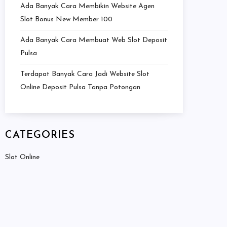
Ada Banyak Cara Membikin Website Agen
Slot Bonus New Member 100
Ada Banyak Cara Membuat Web Slot Deposit
Pulsa
Terdapat Banyak Cara Jadi Website Slot
Online Deposit Pulsa Tanpa Potongan
CATEGORIES
Slot Online