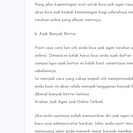
Yang jelas kepentingan aset untuk bisa jadi agen taru
akan bisa jadi hadiah kemenangan bagi seluruhnya me
taruhan online yang dibuat nantinya.
b. Ajak Banyak Bettor
Pasti saja cara lain utk anda bisa jadi agen taruhan
online). Dimana ini kelak harus bisa anda ajak daft
sampai lupa ajak bettor ini kelak buat senantiasa 
sebelumnya.
Ini menjadi cara yang cukup ampuh utk mempermudah
anda buat ini akan selalu menjadi langganan banyak b
dikenal banyak bettor lainnya.
Arahan Jadi Agen Judi Online Terbaik
Jika anda nantinya sudah memastikan diri jadi agen
baru saja administrator berikan. Jelas anda nanti mes
menunjang jalan anda menarik minat banyak member 