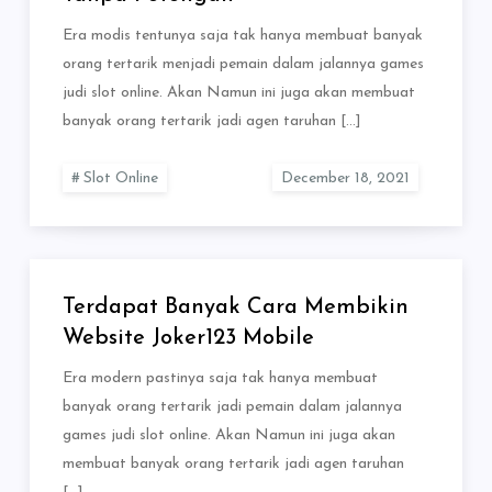
Era modis tentunya saja tak hanya membuat banyak
orang tertarik menjadi pemain dalam jalannya games
judi slot online. Akan Namun ini juga akan membuat
banyak orang tertarik jadi agen taruhan […]
Slot Online
Terdapat Banyak Cara Membikin
Website Joker123 Mobile
Era modern pastinya saja tak hanya membuat
banyak orang tertarik jadi pemain dalam jalannya
games judi slot online. Akan Namun ini juga akan
membuat banyak orang tertarik jadi agen taruhan