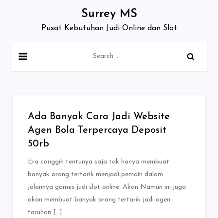
Skip
Surrey MS
to
Pusat Kebutuhan Judi Online dan Slot
content
Search
for:
Ada Banyak Cara Jadi Website
Agen Bola Terpercaya Deposit
50rb
Era canggih tentunya saja tak hanya membuat
banyak orang tertarik menjadi pemain dalam
jalannya games judi slot online. Akan Namun ini juga
akan membuat banyak orang tertarik jadi agen
taruhan […]